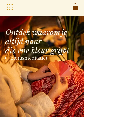
Ontdek waarom je
altijd naar
die ene kleur grijpt
(+ bonusmeditatie)