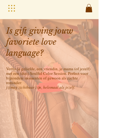
Is gift giving jouw
favoriete love
language?
Verras je geliefde, een vriendin, je mama (of jezelf)
met een (duo) Soulful Color Session. Perfect voor
bijzondere momenten of gewoon als zachte
reminder:
jij mag zichtbaar zijn, helemaal als jezelf.