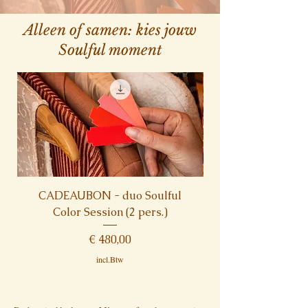
Alleen of samen: kies jouw
Soulful moment
CADEAUBON - duo Soulful
Color Session (2 pers.)
Prijs
€ 480,00
incl.Btw