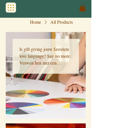
Home
All Products
Is gift giving jouw favoriete
love language? Say no more.
Verwen hen met een
kleuranalyse! It’s the gift that
keeps on giving. Want jouw
kleuren heb je voor het
leven. Dit is het ideale
cadeau voor zowel
shopaholics, als mensen die
zo snel mogelijk de winkel
weer uit willen.